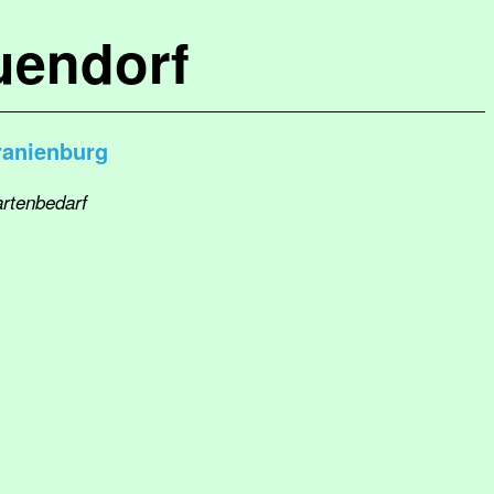
uendorf
anienburg
artenbedarf