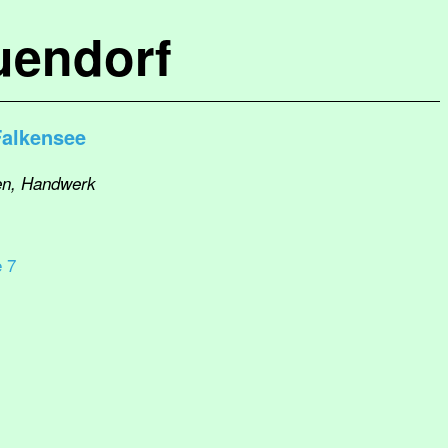
uendorf
alkensee
uen, Handwerk
 7