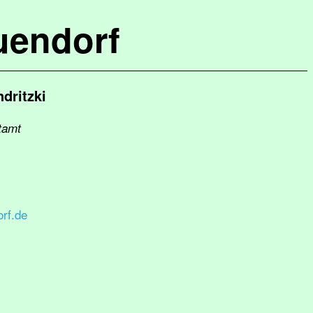
uendorf
dritzki
tamt
rf.de