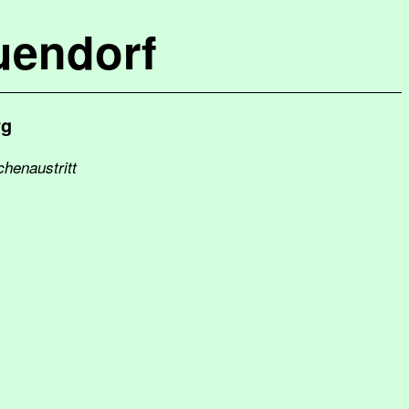
uendorf
rg
chenaustritt