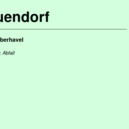
uendorf
berhavel
 Abfall