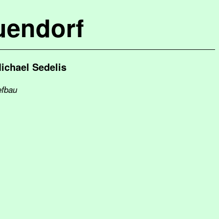
uendorf
ichael Sedelis
efbau