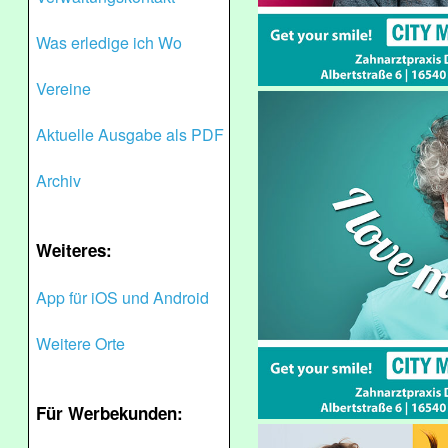
Was erledige ich Wo
Vereine
Aktuelle Ausgabe als PDF
Archiv
Weiteres:
App für iOS und Android
Weitere Orte
Für Werbekunden: