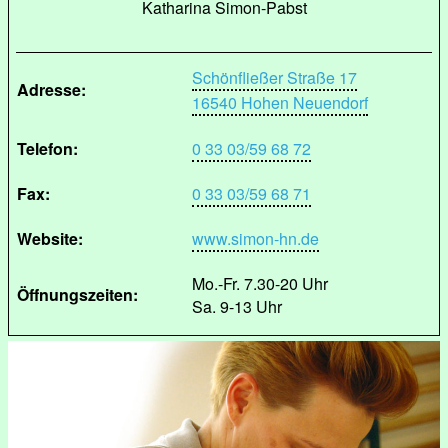
Katharina Simon-Pabst
Schönfließer Straße 17
Adresse:
16540 Hohen Neuendorf
Telefon:
0 33 03/59 68 72
Fax:
0 33 03/59 68 71
Website:
www.simon-hn.de
Mo.-Fr. 7.30-20 Uhr
Öffnungszeiten:
Sa. 9-13 Uhr