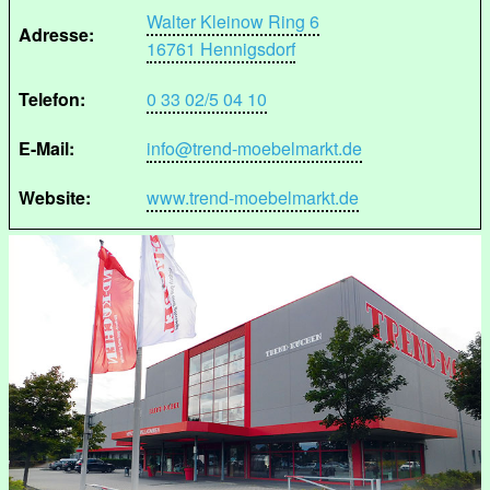
Walter Kleinow Ring 6
Adresse:
16761 Hennigsdorf
Telefon:
0 33 02/5 04 10
E-Mail:
info@trend-moebelmarkt.de
Website:
www.trend-moebelmarkt.de