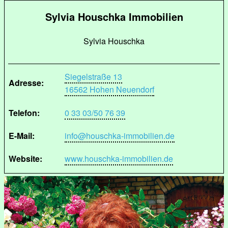
Sylvia Houschka Immobilien
Sylvia Houschka
Siegelstraße 13
Adresse:
16562 Hohen Neuendorf
Telefon:
0 33 03/50 76 39
E-Mail:
info@houschka-immobilien.de
Website:
www.houschka-immobilien.de