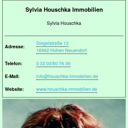
Sylvia Houschka Immobilien
Sylvia Houschka
Siegelstraße 13
Adresse:
16562 Hohen Neuendorf
Telefon:
0 33 03/50 76 39
E-Mail:
info@houschka-immobilien.de
Website:
www.houschka-immobilien.de