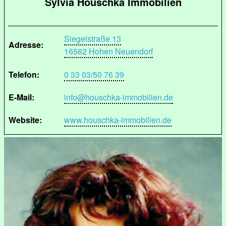
Sylvia Houschka Immobilien
Siegelstraße 13
Adresse:
16562 Hohen Neuendorf
Telefon:
0 33 03/50 76 39
E-Mail:
info@houschka-immobilien.de
Website:
www.houschka-immobilien.de