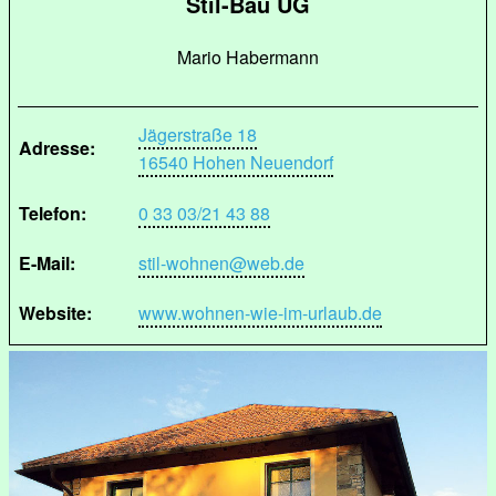
Stil-Bau UG
Mario Habermann
Jägerstraße 18
Adresse:
16540 Hohen Neuendorf
Telefon:
0 33 03/21 43 88
E-Mail:
stil-wohnen@web.de
Website:
www.wohnen-wie-im-urlaub.de