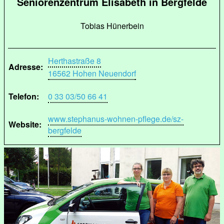
Seniorenzentrum Elisabeth in Bergfelde
Tobias Hünerbein
Herthastraße 8
Adresse:
16562 Hohen Neuendorf
Telefon:
0 33 03/50 66 41
www.stephanus-wohnen-pflege.de/sz-
Website:
bergfelde