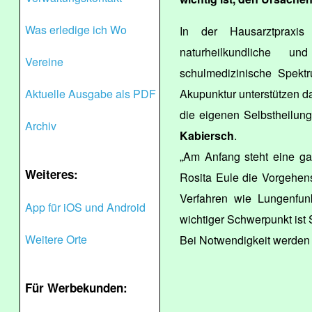
Was erledige ich Wo
In der Hausarztprax
naturheilkundliche u
Vereine
schulmedizinische Spektr
Aktuelle Ausgabe als PDF
Akupunktur unterstützen da
die eigenen Selbstheilung
Archiv
Kabiersch
.
„Am Anfang steht eine gan
Weiteres:
Rosita Eule die Vorgehen
Verfahren wie Lungenfun
App für iOS und Android
wichtiger Schwerpunkt ist
Weitere Orte
Bei Notwendigkeit werden
Für Werbekunden: