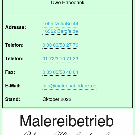
Uwe Habedank
Lehnitzstraße 44
Adresse:
16562 Bergfelde
Telefon:
0 33 03/50 27 76
Telefon:
01 72/3 10 71 33
Fax:
0 33 03/50 48 04
E-Mail:
info@maler-habedank.de
Stand:
Oktober 2022