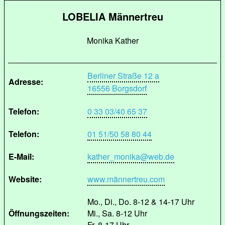
LOBELIA Männertreu
Monika Kather
Berliner Straße 12 a
Adresse:
16556 Borgsdorf
Telefon:
0 33 03/40 65 37
Telefon:
01 51/50 58 80 44
E-Mail:
kather_monika@web.de
Website:
www.männertreu.com
Mo., Di., Do. 8-12 & 14-17 Uhr
Öffnungszeiten:
Mi., Sa. 8-12 Uhr
Fr. 8-17 Uhr