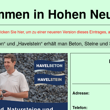
mmen in Hohen Ne
icken Sie hier, um zu einer neueren Version dieses Eintrages, 
on“ und „Havelstein“ erhält man Beton, Steine und
Adresse:
Telefon: