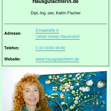
Hausgutachterin.de
Dipl.-Ing. oec. Katrin Fischer
Ernastraße 9
Adresse:
16540 Hohen Neuendorf
Telefon:
0 33 03/50 99 80
Website:
www.hausgutachterin.de