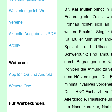
Dr. Kai Müller
bringt in 
Was erledige ich Wo
Erfahrung ein. Zuletzt wa
Vereine
Frohnau richtet sich an 
weitere Praxis in Steglit
Aktuelle Ausgabe als PDF
Kai Müller führt unter a
Archiv
Spezial- und Ultrascha
Schwerpunkt sind ambula
durch Begradigen der N
Weiteres:
Polypen die Atmung zu ve
App für iOS und Android
dem Hörvermögen. Der Ei
minimalinvasives Vorgehen
Weitere Orte
Der HNO-Facharzt verfü
Allergologie, Plastische u
Für Werbekunden:
um Nasenkorrektur, Narbe