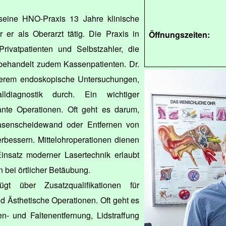
seine HNO-Praxis 13 Jahre klinische
r er als Oberarzt tätig. Die Praxis in
Öffnungszeiten:
Privatpatienten und Selbstzahler, die
z behandelt zudem Kassenpatienten. Dr.
nderem endoskopische Untersuchungen,
lldiagnostik durch. Ein wichtiger
nte Operationen. Oft geht es darum,
asenscheidewand oder Entfernen von
rbessern. Mittelohroperationen dienen
nsatz moderner Lasertechnik erlaubt
 bei örtlicher Betäubung.
gt über Zusatzqualifikationen für
nd Ästhetische Operationen. Oft geht es
n- und Faltenentfernung, Lidstraffung