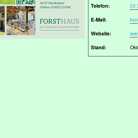
Telefon:
03 
E-Mail:
kon
Website:
www
Stand:
Okt