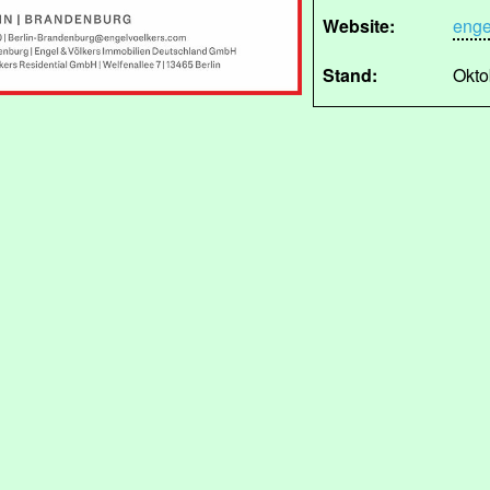
Website:
enge
Stand:
Okto