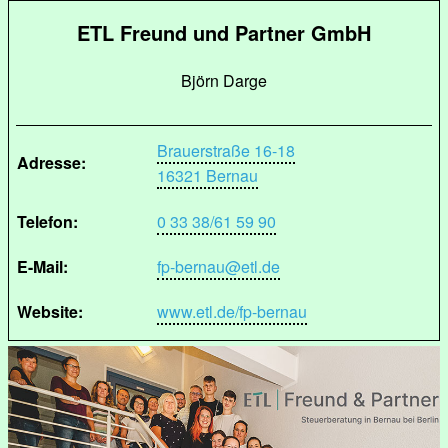
ETL Freund und Partner GmbH
Björn Darge
Brauerstraße 16-18
Adresse:
16321 Bernau
Telefon:
0 33 38/61 59 90
E-Mail:
fp-bernau@etl.de
Website:
www.etl.de/fp-bernau