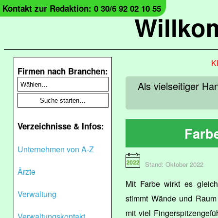
Kontakt zur Redaktion: 0 30/6 92 02 10 55
Willko
Kl
Firmen nach Branchen:
Als vielseitiger 
Verzeichnisse & Infos:
Farb
Unternehmen von A-Z
Stand: Oktober 2022
Ärzte
Mit Farbe wirkt es gleic
Verwaltung
stimmt Wände und Raum p
mit viel Fingerspitzengef
Verwaltungskontakt