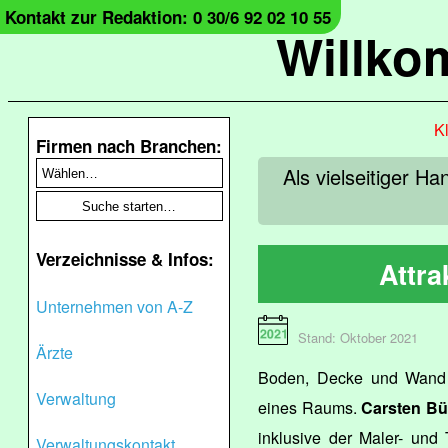
Kontakt zur Redaktion: 0 30/6 92 02 10 55
Willko
Kl
Firmen nach Branchen:
Als vielseitiger 
Verzeichnisse & Infos:
Attr
Unternehmen von A-Z
Stand: Oktober 2021
Ärzte
Boden, Decke und Wand 
Verwaltung
eines Raums.
Carsten B
inklusive der Maler- und 
Verwaltungskontakt