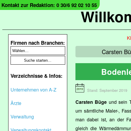
Kontakt zur Redaktion: 0 30/6 92 02 10 55
Willko
Kl
Firmen nach Branchen:
Carsten Bü
Bodenle
Verzeichnisse & Infos:
Unternehmen von A-Z
Stand: September 2019
Carsten Büge
und sein T
Ärzte
um sämtliche Maler-, Fas
Verwaltung
man dabei ist, an der F
gleich die Wärmedämmung 
Verwaltungskontakt