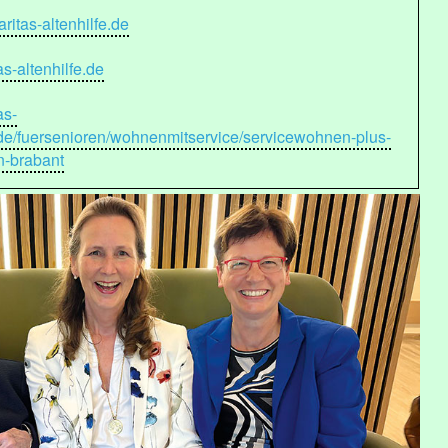
itas-altenhilfe.de
s-altenhilfe.de
as-
.de/fuersenioren/wohnenmitservice/servicewohnen-plus-
n-brabant