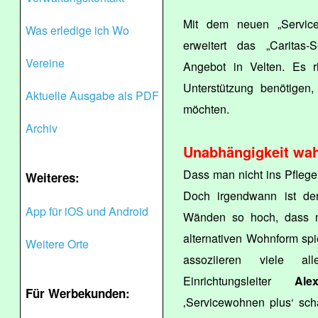
Mit dem neuen „Servic
Was erledige ich Wo
erweitert das „Caritas-
Vereine
Angebot in Velten. Es r
Unterstützung benötigen,
Aktuelle Ausgabe als PDF
möchten.
Archiv
Unabhängigkeit wah
Dass man nicht ins Pflegeh
Weiteres:
Doch irgendwann ist der
App für iOS und Android
Wänden so hoch, dass 
alternativen Wohnform spi
Weitere Orte
assoziieren viele alle
Einrichtungsleiter
Ale
Für Werbekunden:
‚Servicewohnen plus‘ sch