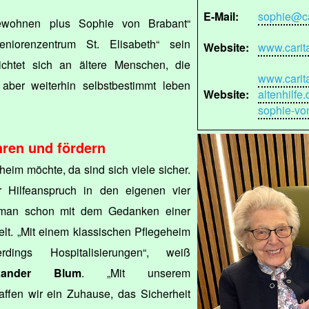
E-Mail:
sophie@car
ewohnen plus Sophie von Brabant“
Seniorenzentrum St. Elisabeth“ sein
Website:
www.carita
ichtet sich an ältere Menschen, die
www.carit
 aber weiterhin selbstbestimmt leben
Website:
altenhilfe
sophie-vo
ren und fördern
eim möchte, da sind sich viele sicher.
 Hilfeanspruch in den eigenen vier
man schon mit dem Gedanken einer
elt. „Mit einem klassischen Pflegeheim
rdings Hospitalisierungen“, weiß
xander Blum
. „Mit unserem
affen wir ein Zuhause, das Sicherheit