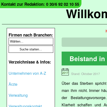
Kontakt zur Redaktion: 0 30/6 92 02 10 55
Willko
Firmen nach Branchen:
Beistand i
Verzeichnisse & Infos:
Unternehmen von A-Z
Stand: Oktober 2017
Über das Sterben sprich
Ärzte
man ihm nicht. Immer häu
Verwaltung
der Bestattungsvorsorg
Klarheit schaffen und A
Verwaltungskontakt