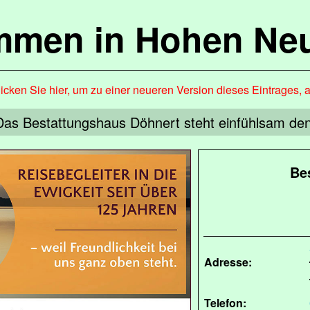
mmen in Hohen Ne
icken Sie hier, um zu einer neueren Version dieses Eintrages, 
Das Bestattungshaus Döhnert steht einfühlsam den 
Be
Adresse:
Telefon: