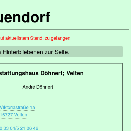
uendorf
auf aktuellstem Stand, zu gelangen!
Hinterbliebenen zur Seite.
stattungshaus Döhnert; Velten
André Döhnert
Viktoriastraße 1a
16727 Velten
0 33 04/5 21 06 46