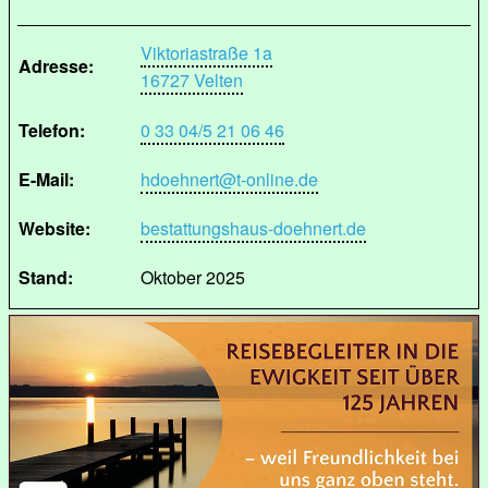
Viktoriastraße 1a
Adresse:
16727 Velten
Telefon:
0 33 04/5 21 06 46
E-Mail:
hdoehnert@t-online.de
Website:
bestattungshaus-doehnert.de
Stand:
Oktober 2025