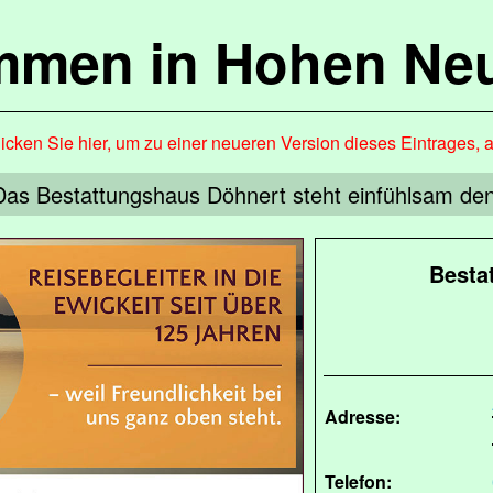
mmen in Hohen Ne
icken Sie hier, um zu einer neueren Version dieses Eintrages, 
Das Bestattungshaus Döhnert steht einfühlsam den 
Besta
Adresse:
Telefon: