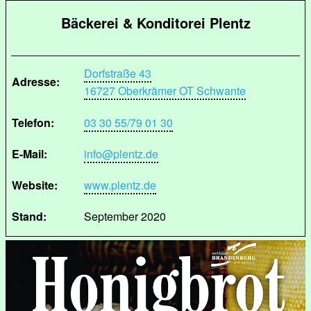
Bäckerei & Konditorei Plentz
Dorfstraße 43
Adresse:
16727 Oberkrämer OT Schwante
Telefon:
03 30 55/79 01 30
E-Mail:
info@plentz.de
Website:
www.plentz.de
Stand:
September 2020