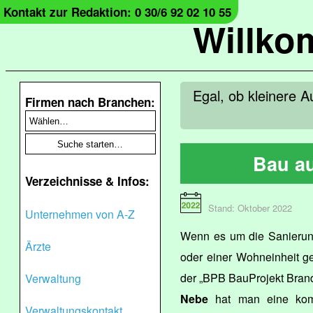
Kontakt zur Redaktion: 0 30/6 92 02 10 55
Willko
Egal, ob kleinere A
Firmen nach Branchen:
Bau a
Verzeichnisse & Infos:
Stand: Oktober 2022
Unternehmen von A-Z
Wenn es um die Sanieru
Ärzte
oder einer Wohneinheit ge
der „BPB BauProjekt Bran
Verwaltung
Nebe
hat man eine komp
Verwaltungskontakt