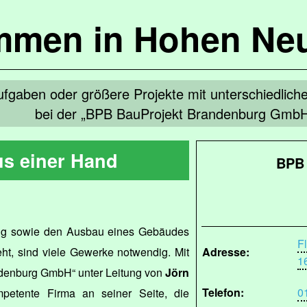
mmen in Hohen Ne
ufgaben oder größere Projekte mit unterschiedlich
bei der „BPB BauProjekt Brandenburg GmbH
us einer Hand
BPB 
ng sowie den Ausbau eines Gebäudes
F
ht, sind viele Gewerke notwendig. Mit
Adresse:
1
denburg GmbH“ unter Leitung von
Jörn
Telefon:
0
etente Firma an seiner Seite, die