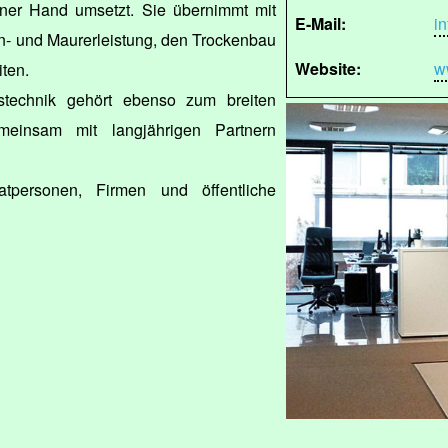
iner Hand umsetzt. Sie übernimmt mit
E-Mail:
i
on- und Maurerleistung, den Trockenbau
Website:
w
ten.
ustechnik gehört ebenso zum breiten
einsam mit langjährigen Partnern
tpersonen, Firmen und öffentliche