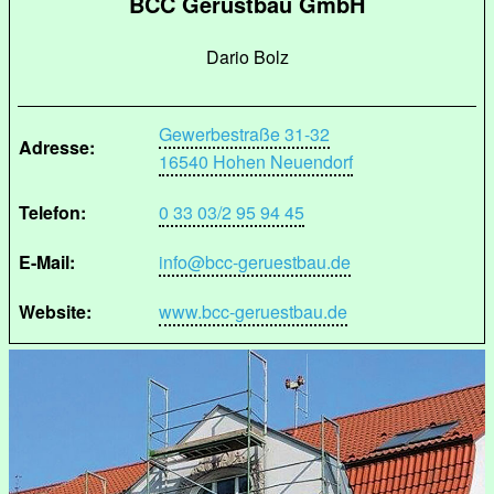
BCC Gerüstbau GmbH
Dario Bolz
Gewerbestraße 31-32
Adresse:
16540 Hohen Neuendorf
Telefon:
0 33 03/2 95 94 45
E-Mail:
info@bcc-geruestbau.de
Website:
www.bcc-geruestbau.de