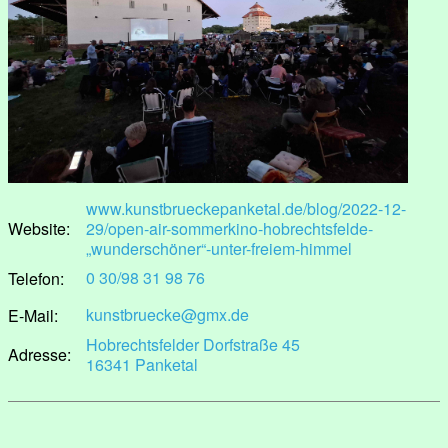
www.kunstbrueckepanketal.de/blog/2022-12-
Website:
29/open-air-sommerkino-hobrechtsfelde-
„wunderschöner“-unter-freiem-himmel
0 30/98 31 98 76
Telefon:
kunstbruecke@gmx.de
E-Mail:
Hobrechtsfelder Dorfstraße 45
Adresse:
16341 Panketal