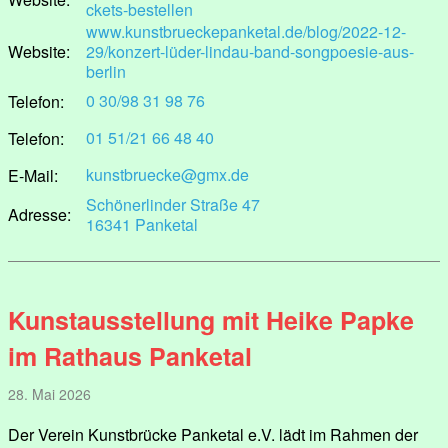
ckets-bestellen
www.kunstbrueckepanketal.de/blog/2022-12-
Website:
29/konzert-lüder-lindau-band-songpoesie-aus-
berlin
0 30/98 31 98 76
Telefon:
01 51/21 66 48 40
Telefon:
kunstbruecke@gmx.de
E-Mail:
Schönerlinder Straße 47
Adresse:
16341 Panketal
Kunstausstellung mit Heike Papke
im Rathaus Panketal
28. Mai 2026
Der Verein Kunstbrücke Panketal e.V. lädt im Rahmen der