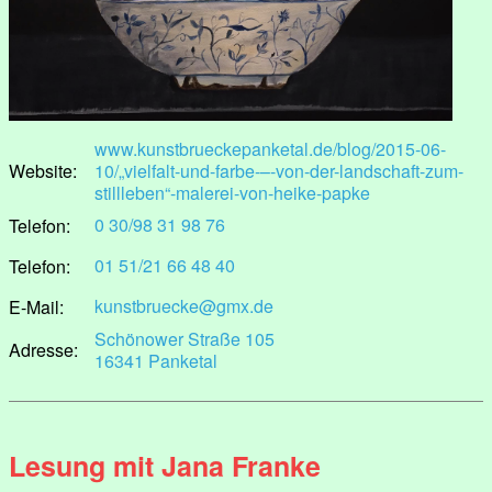
www.kunstbrueckepanketal.de/blog/2015-06-
Website:
10/„vielfalt-und-farbe-–-von-der-landschaft-zum-
stillleben“-malerei-von-heike-papke
0 30/98 31 98 76
Telefon:
01 51/21 66 48 40
Telefon:
kunstbruecke@gmx.de
E-Mail:
Schönower Straße 105
Adresse:
16341 Panketal
Lesung mit Jana Franke